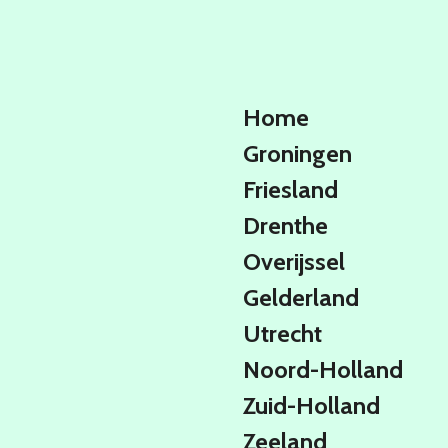
Ga
direct
naar
de
hoofdinhoud
Home
Groningen
Friesland
Drenthe
Overijssel
Gelderland
Utrecht
Noord-Holland
Zuid-Holland
Zeeland