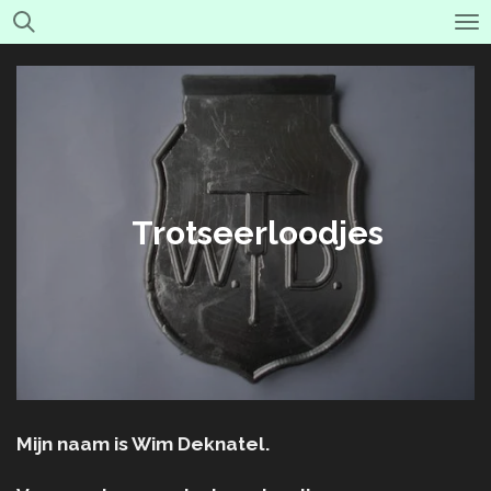
Ga
direct
naar
de
hoofdinhoud
Trotseerloodjes
Mijn naam is Wim Deknatel.